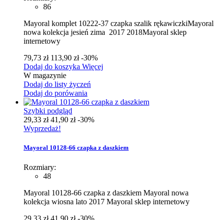
86
Mayoral komplet 10222-37 czapka szalik rękawiczkiMayoral
nowa kolekcja jesień zima 2017 2018Mayoral sklep
internetowy
79,73 zł
113,90 zł
-30%
Dodaj do koszyka
Więcej
W magazynie
Dodaj do listy życzeń
Dodaj do porówania
Szybki podgląd
29,33 zł
41,90 zł
-30%
Wyprzedaż!
Mayoral 10128-66 czapka z daszkiem
Rozmiary:
48
Mayoral 10128-66 czapka z daszkiem Mayoral nowa
kolekcja wiosna lato 2017 Mayoral sklep internetowy
29,33 zł
41,90 zł
-30%