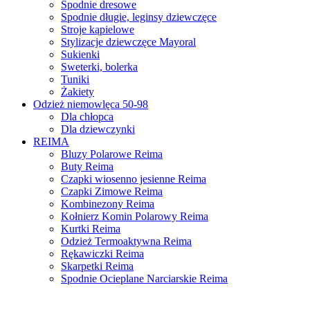
Spodnie dresowe
Spodnie długie, leginsy dziewczęce
Stroje kąpielowe
Stylizacje dziewczęce Mayoral
Sukienki
Sweterki, bolerka
Tuniki
Żakiety
Odzież niemowlęca 50-98
Dla chłopca
Dla dziewczynki
REIMA
Bluzy Polarowe Reima
Buty Reima
Czapki wiosenno jesienne Reima
Czapki Zimowe Reima
Kombinezony Reima
Kołnierz Komin Polarowy Reima
Kurtki Reima
Odzież Termoaktywna Reima
Rękawiczki Reima
Skarpetki Reima
Spodnie Ocieplane Narciarskie Reima