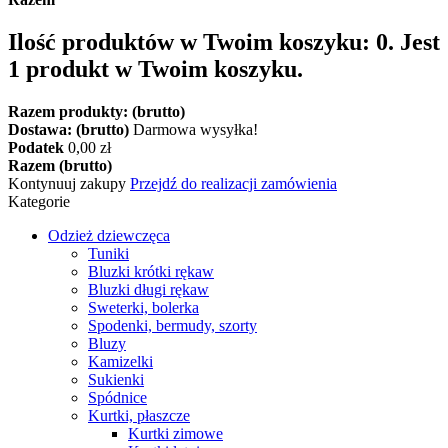
Ilość produktów w Twoim koszyku:
0
.
Jest
1 produkt w Twoim koszyku.
Razem produkty: (brutto)
Dostawa: (brutto)
Darmowa wysyłka!
Podatek
0,00 zł
Razem (brutto)
Kontynuuj zakupy
Przejdź do realizacji zamówienia
Kategorie
Odzież dziewczęca
Tuniki
Bluzki krótki rękaw
Bluzki długi rękaw
Sweterki, bolerka
Spodenki, bermudy, szorty
Bluzy
Kamizelki
Sukienki
Spódnice
Kurtki, płaszcze
Kurtki zimowe