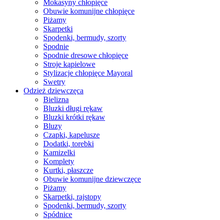
Mokasyny chłopięce
Obuwie komunijne chłopięce
Piżamy
Skarpetki
Spodenki, bermudy, szorty
Spodnie
Spodnie dresowe chłopięce
Stroje kąpielowe
Stylizacje chłopięce Mayoral
Swetry
Odzież dziewczęca
Bielizna
Bluzki długi rękaw
Bluzki krótki rękaw
Bluzy
Czapki, kapelusze
Dodatki, torebki
Kamizelki
Komplety
Kurtki, płaszcze
Obuwie komunijne dziewczęce
Piżamy
Skarpetki, rajstopy
Spodenki, bermudy, szorty
Spódnice