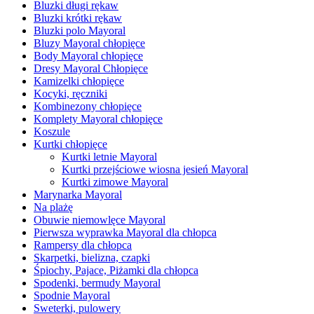
Bluzki długi rękaw
Bluzki krótki rękaw
Bluzki polo Mayoral
Bluzy Mayoral chłopięce
Body Mayoral chłopięce
Dresy Mayoral Chłopięce
Kamizelki chłopięce
Kocyki, ręczniki
Kombinezony chłopięce
Komplety Mayoral chłopięce
Koszule
Kurtki chłopięce
Kurtki letnie Mayoral
Kurtki przejściowe wiosna jesień Mayoral
Kurtki zimowe Mayoral
Marynarka Mayoral
Na plażę
Obuwie niemowlęce Mayoral
Pierwsza wyprawka Mayoral dla chłopca
Rampersy dla chłopca
Skarpetki, bielizna, czapki
Śpiochy, Pajace, Piżamki dla chłopca
Spodenki, bermudy Mayoral
Spodnie Mayoral
Sweterki, pulowery