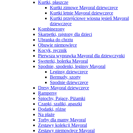
Kurtki, płaszcze
Kurtki zimowe Mayoral dziewczęce
Kurtki letnie Mayoral dziewczęce
Kurtki przejściowe wiosna jesień Mayoral
dziewczęce
Kombinezony
Skarpetki, rajstopy dla dzieci
Ubranka do chrztu
Obuwie niemowlęce
Kocyk, ręcznik
Pierwsza wyprawka Mayoral dla dziewczynki
Sweterki, bolerka Mayoral
Spodnie, spodenki, leginsy Mayoral
Leginsy dziewczęce
Bermudy, szorty
Spodnie dziewczęce
Dresy Mayoral dziewczęce
Rampersy
Śpiochy, Pajace, Piżamki
Czapki, szaliki, apaszki
Dodatki, różne
Na plażę
Torby dla mamy Mayoral
Zestawy kolekcji Mayoral
Zestawy niemowlęce Mayoral