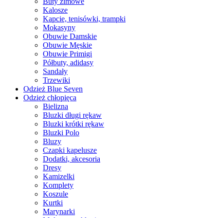
Buty zimowe
Kalosze
Kapcie, tenisówki, trampki
Mokasyny
Obuwie Damskie
Obuwie Męskie
Obuwie Primigi
Półbuty, adidasy
Sandały
Trzewiki
Odzież Blue Seven
Odzież chłopięca
Bielizna
Bluzki długi rękaw
Bluzki krótki rękaw
Bluzki Polo
Bluzy
Czapki kapelusze
Dodatki, akcesoria
Dresy
Kamizelki
Komplety
Koszule
Kurtki
Marynarki