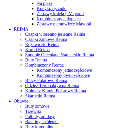
Na plażę
Kocyki, ręczniki
Zestawy kolekcji Mayoral
Kombinezony chłopięce
Zestawy niemowlęce Mayoral
REIMA
Czapki wiosenno jesienne Reima
Czapki Zimowe Reima
Rękawiczki Reima
Kurtki Reima
Spodnie Ocieplane Narciarskie Reima
Buty Reima
Kombinezony Reima
Kombinezony jednoczęściowe
Kombinezony dwuczęściowe
Bluzy Polarowe Reima
Odzież Termoaktywna Reima
Kołnierz Komin Polarowy Reima
Skarpetki Reima
Obuwie
Buty zimowe
Trzewiki
Półbuty, adidasy
Baleriny, czółenka
Buty komunijne