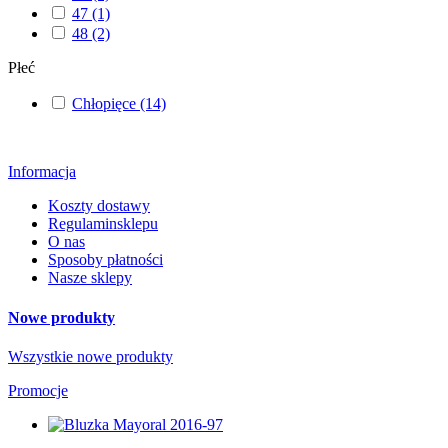
47
(1)
48
(2)
Płeć
Chłopięce
(14)
Informacja
Koszty dostawy
Regulaminsklepu
O nas
Sposoby płatności
Nasze sklepy
Nowe produkty
Wszystkie nowe produkty
Promocje