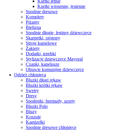
Kurtki letnie
Kurtki wiosenne, jesienne
Spodnie dresowe
Komplety
Piżamy
Bielizna
Spodnie długie, leginsy dziewczęce
Skarpetki, rajstopy
Stroje kąpielowe
Żakiety
Dodatki, torebki
Stylizacje dziewczęce Mayoral
Czapki, kapelusze
Obuwie komunijne dziewczęce
Odzież chłopięca
Bluzki długi rękaw
Bluzki krótki rękaw
Swetry
Dresy
Spodenki, bermudy, szorty
Bluzki Polo
Bluzy
Koszule
Kamizelki
Spodnie dresowe chłopięce