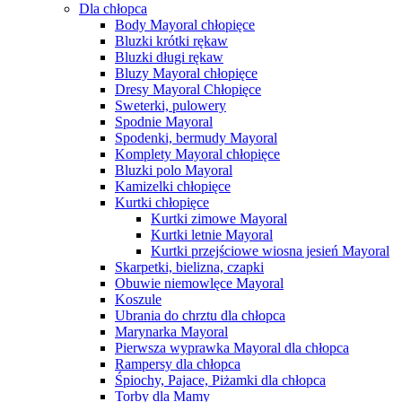
Dla chłopca
Body Mayoral chłopięce
Bluzki krótki rękaw
Bluzki długi rękaw
Bluzy Mayoral chłopięce
Dresy Mayoral Chłopięce
Sweterki, pulowery
Spodnie Mayoral
Spodenki, bermudy Mayoral
Komplety Mayoral chłopięce
Bluzki polo Mayoral
Kamizelki chłopięce
Kurtki chłopięce
Kurtki zimowe Mayoral
Kurtki letnie Mayoral
Kurtki przejściowe wiosna jesień Mayoral
Skarpetki, bielizna, czapki
Obuwie niemowlęce Mayoral
Koszule
Ubrania do chrztu dla chłopca
Marynarka Mayoral
Pierwsza wyprawka Mayoral dla chłopca
Rampersy dla chłopca
Śpiochy, Pajace, Piżamki dla chłopca
Torby dla Mamy