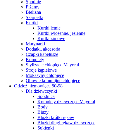
Spodnie
Piżamy
Bielizna
Skarpetki
Kurtki
Kurtki letnie
Kurtki wiosenne, jesienne
Kurtki zimowe
Marynarki
Dodatki, akcesoria
Czapki kapelusze
Komplety
Stylizacje chłopięce Mayoral
Stroje kąpielowe
Mokasyny chłopięce
Obuwie komunijne chłopięce
Odzież niemowlęca 50-98
Dla dziewczynki
Spódnica
Komplety dziewczęce Mayoral
Body
Bluzy
Bluzki krótki rękaw
Bluzki długi rękaw dziewczęce
Sukienki