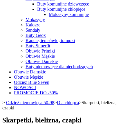
Buty komunijne dziewczęce
Buty komunijne chłopięce
Mokasyny komunijne
Mokasyny
Kalosze
Sandały
Buty Geox
Kapcie, tenisówki, trampki
Buty Superfit
Obuwie Primigi
Obuwie Męskie
Obuwie Damskie
Buty niemowlęce dla niechodzących
Obuwie Damskie
Obuwie Męskie
Odzież Blue Seven
NOWOŚCI
PROMOCJE DO -50%
>
Odzież niemowlęca 50-98
>
Dla chłopca
>
Skarpetki, bielizna,
czapki
Skarpetki, bielizna, czapki