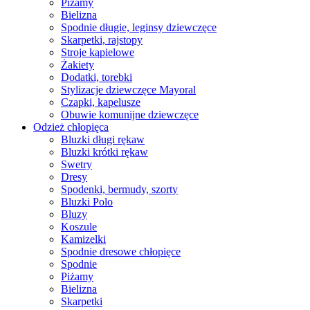
Piżamy
Bielizna
Spodnie długie, leginsy dziewczęce
Skarpetki, rajstopy
Stroje kąpielowe
Żakiety
Dodatki, torebki
Stylizacje dziewczęce Mayoral
Czapki, kapelusze
Obuwie komunijne dziewczęce
Odzież chłopięca
Bluzki długi rękaw
Bluzki krótki rękaw
Swetry
Dresy
Spodenki, bermudy, szorty
Bluzki Polo
Bluzy
Koszule
Kamizelki
Spodnie dresowe chłopięce
Spodnie
Piżamy
Bielizna
Skarpetki