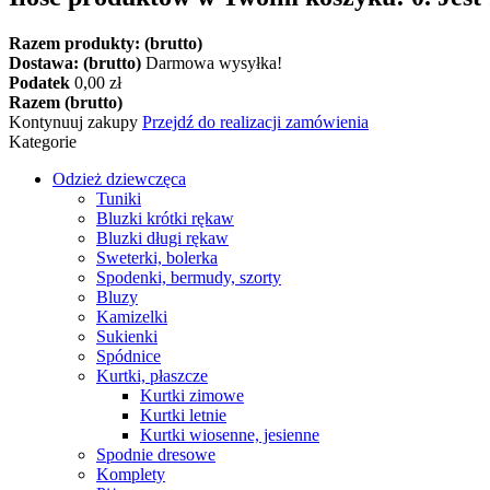
Razem produkty: (brutto)
Dostawa: (brutto)
Darmowa wysyłka!
Podatek
0,00 zł
Razem (brutto)
Kontynuuj zakupy
Przejdź do realizacji zamówienia
Kategorie
Odzież dziewczęca
Tuniki
Bluzki krótki rękaw
Bluzki długi rękaw
Sweterki, bolerka
Spodenki, bermudy, szorty
Bluzy
Kamizelki
Sukienki
Spódnice
Kurtki, płaszcze
Kurtki zimowe
Kurtki letnie
Kurtki wiosenne, jesienne
Spodnie dresowe
Komplety