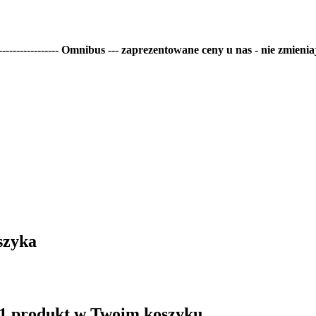
--------------- Omnibus --- zaprezentowane ceny u nas - nie zmieniaj
szyka
 1 produkt w Twoim koszyku.