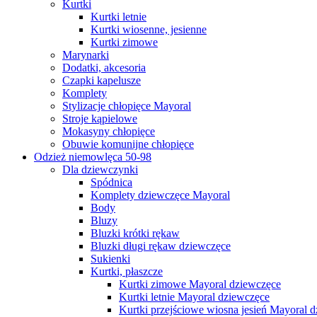
Kurtki
Kurtki letnie
Kurtki wiosenne, jesienne
Kurtki zimowe
Marynarki
Dodatki, akcesoria
Czapki kapelusze
Komplety
Stylizacje chłopięce Mayoral
Stroje kąpielowe
Mokasyny chłopięce
Obuwie komunijne chłopięce
Odzież niemowlęca 50-98
Dla dziewczynki
Spódnica
Komplety dziewczęce Mayoral
Body
Bluzy
Bluzki krótki rękaw
Bluzki długi rękaw dziewczęce
Sukienki
Kurtki, płaszcze
Kurtki zimowe Mayoral dziewczęce
Kurtki letnie Mayoral dziewczęce
Kurtki przejściowe wiosna jesień Mayoral 