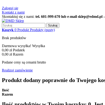
Zaloguj się
Kontakt z nami
Skontaktuj się z nami:
tel. 601-999-670 lub e-mail sklep@edmd.pl ---
Szukaj
Koszyk
0
Produkt
Produkty
(pusty)
Brak produktów
Darmowa wysyłka!
Wysyłka
0,00 zł
Podatek
0,00 zł
Razem
Podane ceny są cenami brutto
Realizuj zamówienie
Produkt dodany poprawnie do Twojego ko
Ilość
Razem
Ilość produktów w Twoim koszyku:
0
.
Jest