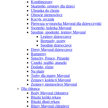
Kombinezony
Skarpetki, rajstopy dla dzieci
Ubranka do chrztu
Obuwie niemowlęce
Kocyk, ręcznik
Pierwsza wyprawka Mayoral dla dziewczynki
Sweterki, bolerka Mayoral
Spodnie, spodenki, leginsy Mayoral
Leginsy dziewczęce
Bermudy, szorty
Spodnie dziewczęce
Dresy Mayoral dziewczęce
Rampersy
Śpiochy, Pajace, Piżamki
Czapki, szaliki, apaszki
Dodatki, różne
Na plażę
Torby dla mamy Mayoral
Zestawy kolekcji Mayoral
Zestawy niemowlęce Mayoral
Dla chłopca
Body Mayoral chłopięce
Bluzki krótki rękaw
Bluzki długi rękaw
Bluzy Mayoral chłopięce