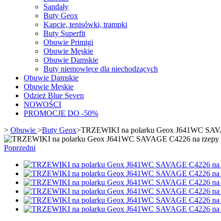
Sandały
Buty Geox
Kapcie, tenisówki, trampki
Buty Superfit
Obuwie Primigi
Obuwie Męskie
Obuwie Damskie
Buty niemowlęce dla niechodzących
Obuwie Damskie
Obuwie Męskie
Odzież Blue Seven
NOWOŚCI
PROMOCJE DO -50%
>
Obuwie
>
Buty Geox
>
TRZEWIKI na polarku Geox J641WC SAVA
Poprzedni