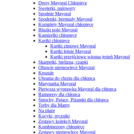
Dresy Mayoral Chłopięce
Sweterki, pulowery
Spodnie Mayoral
Spodenki, bermudy Mayoral
Komplety Mayoral chłopięce
Bluzki polo Mayoral
Kamizelki chłopięce
Kurtki chłopięce
Kurtki zimowe Mayoral
Kurtki letnie Mayoral
Kurtki przejściowe wiosna jesień Mayoral
Skarpetki, bielizna, czapki
Obuwie niemowlęce Mayoral
Koszule
Ubrania do chrztu dla chłopca
Marynarka Mayoral
Pierwsza wyprawka Mayoral dla chłopca
Rampersy dla chłopca
Śpiochy, Pajace, Piżamki dla chłopca
Torby dla Mamy
Na plażę
Kocyki, ręczniki
Zestawy kolekcji Mayoral
Kombinezony chłopięce
Zestawy niemowlęce Mayoral