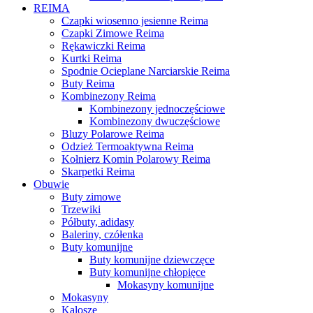
REIMA
Czapki wiosenno jesienne Reima
Czapki Zimowe Reima
Rękawiczki Reima
Kurtki Reima
Spodnie Ocieplane Narciarskie Reima
Buty Reima
Kombinezony Reima
Kombinezony jednoczęściowe
Kombinezony dwuczęściowe
Bluzy Polarowe Reima
Odzież Termoaktywna Reima
Kołnierz Komin Polarowy Reima
Skarpetki Reima
Obuwie
Buty zimowe
Trzewiki
Półbuty, adidasy
Baleriny, czółenka
Buty komunijne
Buty komunijne dziewczęce
Buty komunijne chłopięce
Mokasyny komunijne
Mokasyny
Kalosze