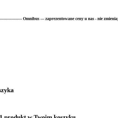
--------------- Omnibus --- zaprezentowane ceny u nas - nie zmieniaj
szyka
 1 produkt w Twoim koszyku.