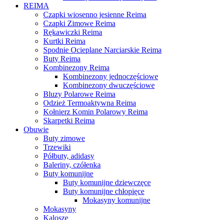
REIMA
Czapki wiosenno jesienne Reima
Czapki Zimowe Reima
Rękawiczki Reima
Kurtki Reima
Spodnie Ocieplane Narciarskie Reima
Buty Reima
Kombinezony Reima
Kombinezony jednoczęściowe
Kombinezony dwuczęściowe
Bluzy Polarowe Reima
Odzież Termoaktywna Reima
Kołnierz Komin Polarowy Reima
Skarpetki Reima
Obuwie
Buty zimowe
Trzewiki
Półbuty, adidasy
Baleriny, czółenka
Buty komunijne
Buty komunijne dziewczęce
Buty komunijne chłopięce
Mokasyny komunijne
Mokasyny
Kalosze