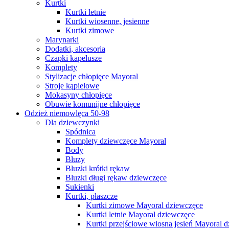
Kurtki
Kurtki letnie
Kurtki wiosenne, jesienne
Kurtki zimowe
Marynarki
Dodatki, akcesoria
Czapki kapelusze
Komplety
Stylizacje chłopięce Mayoral
Stroje kąpielowe
Mokasyny chłopięce
Obuwie komunijne chłopięce
Odzież niemowlęca 50-98
Dla dziewczynki
Spódnica
Komplety dziewczęce Mayoral
Body
Bluzy
Bluzki krótki rękaw
Bluzki długi rękaw dziewczęce
Sukienki
Kurtki, płaszcze
Kurtki zimowe Mayoral dziewczęce
Kurtki letnie Mayoral dziewczęce
Kurtki przejściowe wiosna jesień Mayoral 