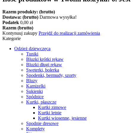
Razem produkty: (brutto)
Dostawa: (brutto)
Darmowa wysyłka!
Podatek
0,00 zł
Razem (brutto)
Kontynuuj zakupy
Przejdź do realizacji zamówienia
Kategorie
Odzież dziewczęca
Tuniki
Bluzki krótki rękaw
Bluzki długi rękaw
Sweterki, bolerka
Spodenki, bermudy, szorty
Bluzy
Kamizelki
Sukienki
Spódnice
Kurtki, płaszcze
Kurtki zimowe
Kurtki letnie
Kurtki wiosenne, jesienne
Spodnie dresowe
Komplety