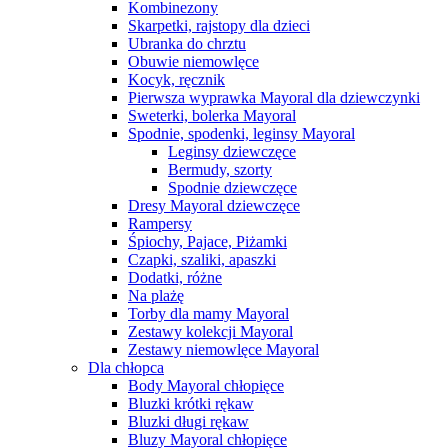
Kombinezony
Skarpetki, rajstopy dla dzieci
Ubranka do chrztu
Obuwie niemowlęce
Kocyk, ręcznik
Pierwsza wyprawka Mayoral dla dziewczynki
Sweterki, bolerka Mayoral
Spodnie, spodenki, leginsy Mayoral
Leginsy dziewczęce
Bermudy, szorty
Spodnie dziewczęce
Dresy Mayoral dziewczęce
Rampersy
Śpiochy, Pajace, Piżamki
Czapki, szaliki, apaszki
Dodatki, różne
Na plażę
Torby dla mamy Mayoral
Zestawy kolekcji Mayoral
Zestawy niemowlęce Mayoral
Dla chłopca
Body Mayoral chłopięce
Bluzki krótki rękaw
Bluzki długi rękaw
Bluzy Mayoral chłopięce