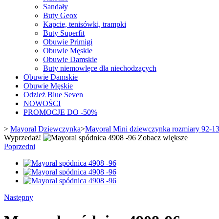
Sandały
Buty Geox
Kapcie, tenisówki, trampki
Buty Superfit
Obuwie Primigi
Obuwie Męskie
Obuwie Damskie
Buty niemowlęce dla niechodzących
Obuwie Damskie
Obuwie Męskie
Odzież Blue Seven
NOWOŚCI
PROMOCJE DO -50%
>
Mayoral Dziewczynka
>
Mayoral Mini dziewczynka rozmiary 92-1
Wyprzedaż!
Zobacz większe
Poprzedni
Następny