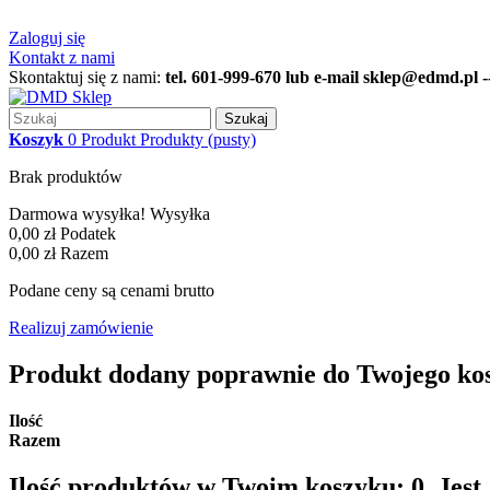
Zaloguj się
Kontakt z nami
Skontaktuj się z nami:
tel. 601-999-670 lub e-mail sklep@edmd.pl ---
Szukaj
Koszyk
0
Produkt
Produkty
(pusty)
Brak produktów
Darmowa wysyłka!
Wysyłka
0,00 zł
Podatek
0,00 zł
Razem
Podane ceny są cenami brutto
Realizuj zamówienie
Produkt dodany poprawnie do Twojego ko
Ilość
Razem
Ilość produktów w Twoim koszyku:
0
.
Jest