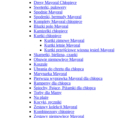
Dresy Mayoral Chłopięce
Sweterki, pulowery
Spodnie Mayoral
Spodenki, bermudy Mayoral
Komplety Mayoral chłopięce
Bluzki polo Mayoral
Kamizelki chłopięce
Kurtki chłopięce
Kurtki zimowe Mayoral
Kurtki letnie Mayoral
Kurtki przejściowe wiosna jesień Mayoral
Skarpetki, bielizna, czapki
Obuwie niemowlęce Mayoral
Koszule
Ubrania do chrztu dla chłopca
Marynarka Mayoral
Pierwsza wyprawka Mayoral dla chłopca
Rampersy dla chłopca
Śpiochy, Pajace, Piżamki dla chłopca
Torby dla Mamy
Na plażę
Kocyki, ręczniki
Zestawy kolekcji Mayoral
Kombinezony chłopięce
Zestawy niemowlęce Mayoral