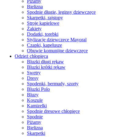
Piżamy
Bielizna
Spodnie długie, leginsy dziewczęce
Skarpetki, rajstopy
Stroje kąpielowe
Żakiety
Dodatki, torebki
Stylizacje dziewczęce Mayoral
Czapki, kapelusze
Obuwie komunijne dziewczęce
Odzież chłopięca
Bluzki długi rękaw
Bluzki krótki rękaw
Swetry
Dresy
Spodenki, bermudy, szorty
Bluzki Polo
Bluzy
Koszule
Kamizelki
Spodnie dresowe chłopięce
Spodnie
Piżamy
Bielizna
Skarpetki