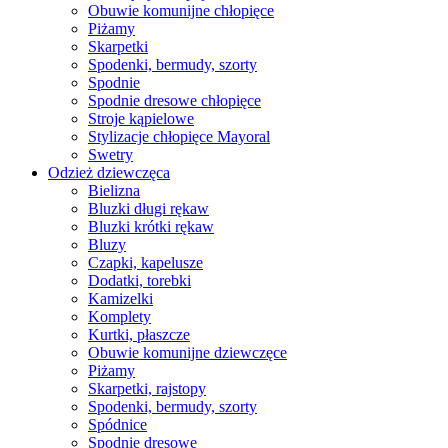
Obuwie komunijne chłopięce
Piżamy
Skarpetki
Spodenki, bermudy, szorty
Spodnie
Spodnie dresowe chłopięce
Stroje kąpielowe
Stylizacje chłopięce Mayoral
Swetry
Odzież dziewczęca
Bielizna
Bluzki długi rękaw
Bluzki krótki rękaw
Bluzy
Czapki, kapelusze
Dodatki, torebki
Kamizelki
Komplety
Kurtki, płaszcze
Obuwie komunijne dziewczęce
Piżamy
Skarpetki, rajstopy
Spodenki, bermudy, szorty
Spódnice
Spodnie dresowe