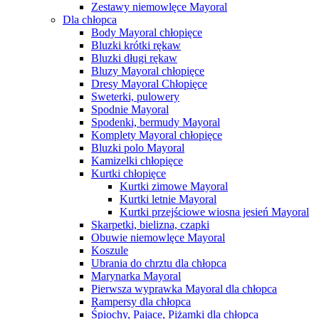
Zestawy niemowlęce Mayoral
Dla chłopca
Body Mayoral chłopięce
Bluzki krótki rękaw
Bluzki długi rękaw
Bluzy Mayoral chłopięce
Dresy Mayoral Chłopięce
Sweterki, pulowery
Spodnie Mayoral
Spodenki, bermudy Mayoral
Komplety Mayoral chłopięce
Bluzki polo Mayoral
Kamizelki chłopięce
Kurtki chłopięce
Kurtki zimowe Mayoral
Kurtki letnie Mayoral
Kurtki przejściowe wiosna jesień Mayoral
Skarpetki, bielizna, czapki
Obuwie niemowlęce Mayoral
Koszule
Ubrania do chrztu dla chłopca
Marynarka Mayoral
Pierwsza wyprawka Mayoral dla chłopca
Rampersy dla chłopca
Śpiochy, Pajace, Piżamki dla chłopca