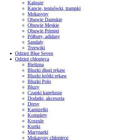
Kalosze
Kapcie, tenisówki, trampki
Mokasyny
Obuwie Damskie
Obuwie Męskie
Obuwie Primigi
Półbuty, adidasy
Sandały
Trzewiki
Odzież Blue Seven
Odzież chłopięca
Bielizna
Bluzki długi rękaw
Bluzki krótki rękaw
Bluzki Polo
Bluzy
Czapki kapelusze
Dodatki, akcesoria
Dresy
Kamizelki
Komplety
Koszule
Kurtki
Marynarki
Mokasyny chłopięce