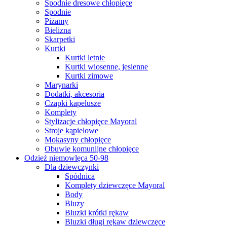
Spodnie dresowe chłopięce
Spodnie
Piżamy
Bielizna
Skarpetki
Kurtki
Kurtki letnie
Kurtki wiosenne, jesienne
Kurtki zimowe
Marynarki
Dodatki, akcesoria
Czapki kapelusze
Komplety
Stylizacje chłopięce Mayoral
Stroje kąpielowe
Mokasyny chłopięce
Obuwie komunijne chłopięce
Odzież niemowlęca 50-98
Dla dziewczynki
Spódnica
Komplety dziewczęce Mayoral
Body
Bluzy
Bluzki krótki rękaw
Bluzki długi rękaw dziewczęce