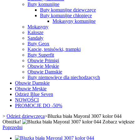
Buty komunijne
Buty komunijne dziewczęce
Buty komunijne chłopięce
Mokasyny komunijne
Mokasyny
Kalosze
Sandały
Buty Geox
Kapcie, tenisówki, trampki
Buty Superfit
Obuwie Primigi
Obuwie Męskie
Obuwie Damskie
Buty niemowlęce dla niechodzących
Obuwie Damskie
Obuwie Męskie
Odzież Blue Seven
NOWOŚCI
PROMOCJE DO -50%
>
Odzież dziewczęca
>
Bluzka biała Mayoral 3007 kolor 044
Obniżka!
Zobacz większe
Poprzedni