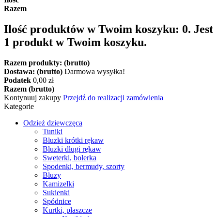
Razem
Ilość produktów w Twoim koszyku:
0
.
Jest
1 produkt w Twoim koszyku.
Razem produkty: (brutto)
Dostawa: (brutto)
Darmowa wysyłka!
Podatek
0,00 zł
Razem (brutto)
Kontynuuj zakupy
Przejdź do realizacji zamówienia
Kategorie
Odzież dziewczęca
Tuniki
Bluzki krótki rękaw
Bluzki długi rękaw
Sweterki, bolerka
Spodenki, bermudy, szorty
Bluzy
Kamizelki
Sukienki
Spódnice
Kurtki, płaszcze