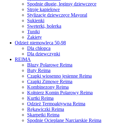
Spodnie długie, leginsy dziewczęce
Stroje kąpielowe
Stylizacje dziewczęce Mayoral
Sukienki
Sweterki, bolerka
Tuniki
Żakiety
Odzież niemowlęca 50-98
Dla chłopca
Dla dziewczynki
REIMA
Bluzy Polarowe Reima
Buty Reima
Czapki wiosenno jesienne Reima
Czapki Zimowe Reima
Kombinezony Reima
Kołnierz Komin Polarowy Reima
Kurtki Reima
Odzież Termoaktywna Reima
Rękawiczki Reima
Skarpetki Reima
Spodnie Ocieplane Narciarskie Reima