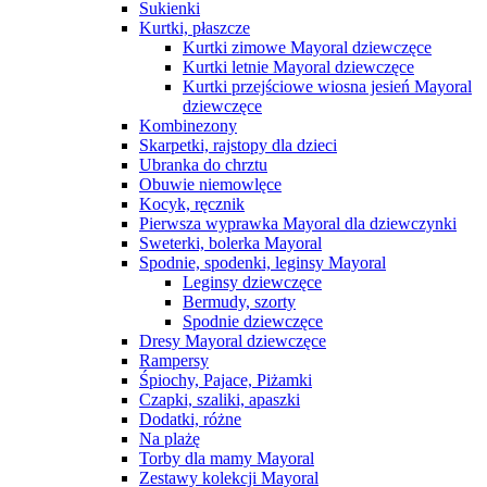
Sukienki
Kurtki, płaszcze
Kurtki zimowe Mayoral dziewczęce
Kurtki letnie Mayoral dziewczęce
Kurtki przejściowe wiosna jesień Mayoral
dziewczęce
Kombinezony
Skarpetki, rajstopy dla dzieci
Ubranka do chrztu
Obuwie niemowlęce
Kocyk, ręcznik
Pierwsza wyprawka Mayoral dla dziewczynki
Sweterki, bolerka Mayoral
Spodnie, spodenki, leginsy Mayoral
Leginsy dziewczęce
Bermudy, szorty
Spodnie dziewczęce
Dresy Mayoral dziewczęce
Rampersy
Śpiochy, Pajace, Piżamki
Czapki, szaliki, apaszki
Dodatki, różne
Na plażę
Torby dla mamy Mayoral
Zestawy kolekcji Mayoral