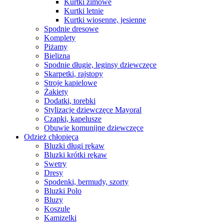
Kurtki zimowe
Kurtki letnie
Kurtki wiosenne, jesienne
Spodnie dresowe
Komplety
Piżamy
Bielizna
Spodnie długie, leginsy dziewczęce
Skarpetki, rajstopy
Stroje kąpielowe
Żakiety
Dodatki, torebki
Stylizacje dziewczęce Mayoral
Czapki, kapelusze
Obuwie komunijne dziewczęce
Odzież chłopięca
Bluzki długi rękaw
Bluzki krótki rękaw
Swetry
Dresy
Spodenki, bermudy, szorty
Bluzki Polo
Bluzy
Koszule
Kamizelki