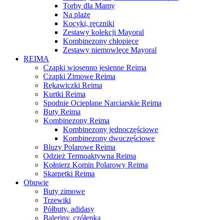
Torby dla Mamy
Na plażę
Kocyki, ręczniki
Zestawy kolekcji Mayoral
Kombinezony chłopięce
Zestawy niemowlęce Mayoral
REIMA
Czapki wiosenno jesienne Reima
Czapki Zimowe Reima
Rękawiczki Reima
Kurtki Reima
Spodnie Ocieplane Narciarskie Reima
Buty Reima
Kombinezony Reima
Kombinezony jednoczęściowe
Kombinezony dwuczęściowe
Bluzy Polarowe Reima
Odzież Termoaktywna Reima
Kołnierz Komin Polarowy Reima
Skarpetki Reima
Obuwie
Buty zimowe
Trzewiki
Półbuty, adidasy
Baleriny, czółenka